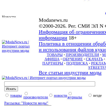
Modanews.ru
©2000-2026. Рег. СМИ ЭЛ N 
Информация об ограничениях
информации
18+
Политика в отношении обраб
и использования файлов куки 
ТОВАРЫ
·
ПРОИЗВОДИТЕЛИ
·
М
АФИША
·
ОБУЧЕНИЕ
·
СКАЧАТЬ
·
ПАРТНЕРЫ
·
ПОДПИСКА
·
РЕКЛА
STREETF
Все статьи индустрии моды
товары
новости
везде
производители
журналы
Рассылка: "Новости моды"