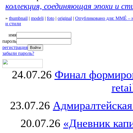
коллекция, соединяющая эпохи и ст
»
thumbnail
|
modeli
|
foto
|
original
|
Опубликовано для: MMÉ – н
и стили
имя
пароль
регистрация
забыли пароль?
24.07.26
Финал формиро
retai
23.07.26
Адмиралтейская
20.07.26
«Дневник капи