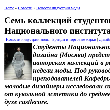
Home
»
Новости
»
Новости индустрии моды
Семь коллекций студенто
Национального института
Новости индустрии моды
|
Бренды и торговые марки
|
Дизай
Студенты Национально
дизайна (Москва) предст
авторских коллекций в 
недели моды. Под руков
преподавателей Кафедр
молодые дизайнеры исследовали с
от кукольной эстетики до средне
духе castlecore.