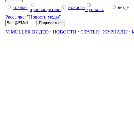
товары
новости
везде
производители
журналы
Рассылка: "Новости моды"
M.MÜLLER ВИДЕО
·
НОВОСТИ
·
СТАТЬИ
·
ЖУРНАЛЫ
·