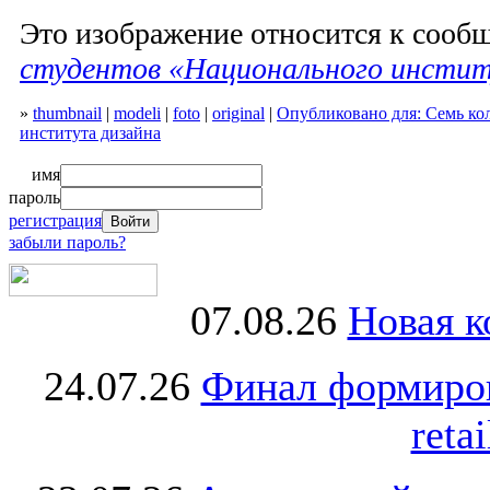
Это изображение относится к соо
студентов «Национального инстит
»
thumbnail
|
modeli
|
foto
|
original
|
Опубликовано для: Семь ко
института дизайна
имя
пароль
регистрация
забыли пароль?
07.08.26
Новая к
24.07.26
Финал формиро
retai