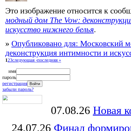
Это изображение относится к соо
модный дом The Vow: деконструкц
искусство нижнего белья
.
»
Опубликовано для: Московский м
деконструкция интимности и искус
1
2
3
следующая ›
последняя »
имя
пароль
регистрация
забыли пароль?
07.08.26
Новая к
24.07.26
Финал формиро