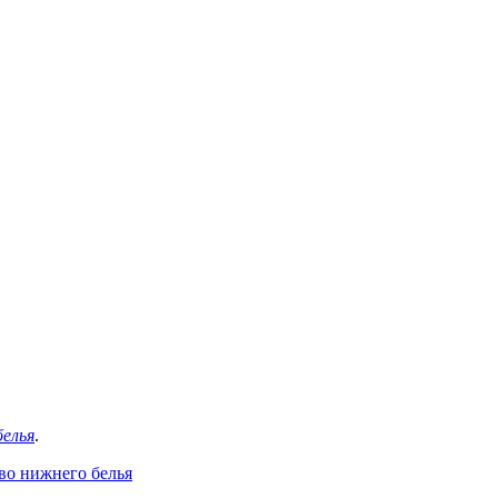
белья
.
во нижнего белья