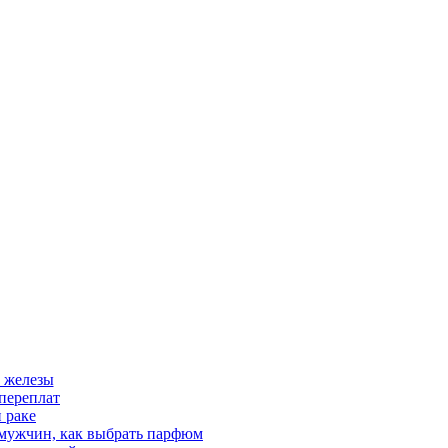
 железы
переплат
 раке
 мужчин, как выбрать парфюм