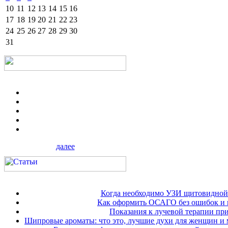
10
11
12
13
14
15
16
17
18
19
20
21
22
23
24
25
26
27
28
29
30
31
далее
Когда необходимо УЗИ щитовидной
Как оформить ОСАГО без ошибок и 
Показания к лучевой терапии при
Шипровые ароматы: что это, лучшие духи для женщин и