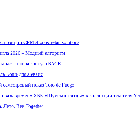
позиции CPM shop & retail solutions
игла 2026 – Модный алгоритм
тана» – новая капсула БАСК
ль Коше для Левайс
семестровый показ Toro de Fuego
 связь времен» ХБК «Шуйские ситцы» в коллекции текстиля Yer
. Лето. Bee-Together