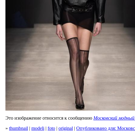
Это изображение относится к сообщению
Московский модный 
»
thumbnail
|
modeli
|
foto
|
original
|
Опубликовано для: Московс