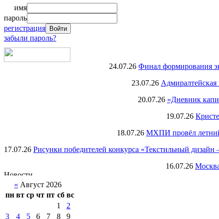
имя
пароль
регистрация
забыли пароль?
24.07.26
Финал формирования экс
23.07.26
Адмиралтейская 
20.07.26
«Дневник капи
19.07.26
Кристе
18.07.26
МХПИ провёл летний 
17.07.26
Рисунки победителей конкурса «Текстильный дизайн –
16.07.26
Москва
«
Август 2026
пн
вт
ср
чт
пт
сб
вс
1
2
3
4
5
6
7
8
9