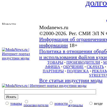
долго
Modanews.ru
©2000-2026. Рег. СМИ ЭЛ N 
Информация об ограничениях
информации
18+
Политика в отношении обраб
и использования файлов куки 
ТОВАРЫ
·
ПРОИЗВОДИТЕЛИ
·
М
АФИША
·
ОБУЧЕНИЕ
·
СКАЧАТЬ
·
ПАРТНЕРЫ
·
ПОДПИСКА
·
РЕКЛА
STREETF
Все статьи индустрии моды
товары
новости
везде
производители
журналы