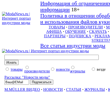
Информация об ограничениях
информации
18+
Политика в отношении обраб
и использования файлов куки 
ТОВАРЫ
·
ПРОИЗВОДИТЕЛИ
·
М
АФИША
·
ОБУЧЕНИЕ
·
СКАЧАТЬ
·
ПАРТНЕРЫ
·
ПОДПИСКА
·
РЕКЛА
STREETF
Все статьи индустрии моды
товары
новости
везде
производители
журналы
Рассылка: "Новости моды"
M.MÜLLER ВИДЕО
·
НОВОСТИ
·
СТАТЬИ
·
ЖУРНАЛЫ
·