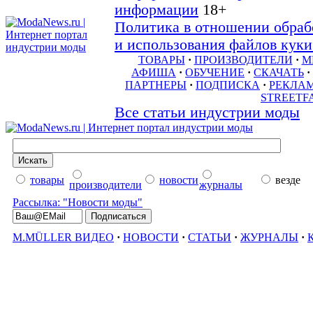
информации
18+
Политика в отношении обраб
и использования файлов куки 
ТОВАРЫ
·
ПРОИЗВОДИТЕЛИ
·
М
АФИША
·
ОБУЧЕНИЕ
·
СКАЧАТЬ
·
ПАРТНЕРЫ
·
ПОДПИСКА
·
РЕКЛА
STREETF
Все статьи индустрии моды
товары
новости
везде
производители
журналы
Рассылка: "Новости моды"
M.MÜLLER ВИДЕО
·
НОВОСТИ
·
СТАТЬИ
·
ЖУРНАЛЫ
·