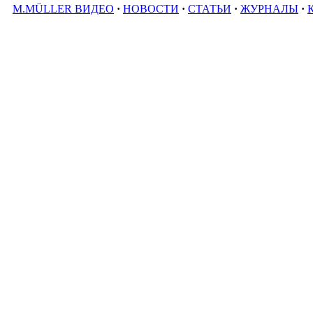
M.MÜLLER ВИДЕО
·
НОВОСТИ
·
СТАТЬИ
·
ЖУРНАЛЫ
·