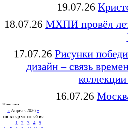
19.07.26
Крист
18.07.26
МХПИ провёл лет
17.07.26
Рисунки победи
дизайн – связь врем
коллекции 
16.07.26
Москва
«
Апрель 2026
»
пн
вт
ср
чт
пт
сб
вс
1
2
3
4
5