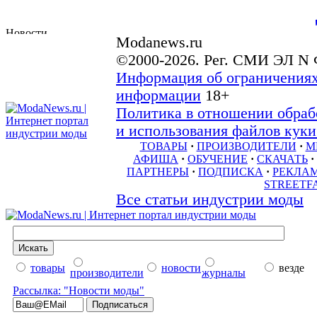
Modanews.ru
©2000-2026. Рег. СМИ ЭЛ N 
Информация об ограничениях
информации
18+
Политика в отношении обраб
и использования файлов куки 
ТОВАРЫ
·
ПРОИЗВОДИТЕЛИ
·
М
АФИША
·
ОБУЧЕНИЕ
·
СКАЧАТЬ
·
ПАРТНЕРЫ
·
ПОДПИСКА
·
РЕКЛА
STREETF
Все статьи индустрии моды
товары
новости
везде
производители
журналы
Рассылка: "Новости моды"