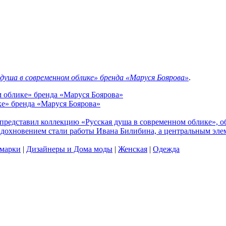
 душа в современном облике» бренда «Маруся Боярова»
.
м облике» бренда «Маруся Боярова»
ке» бренда «Маруся Боярова»
представил коллекцию «Русская душа в современном облике», 
Вдохновением стали работы Ивана Билибина, а центральным эле
 марки
|
Дизайнеры и Дома моды
|
Женская
|
Одежда