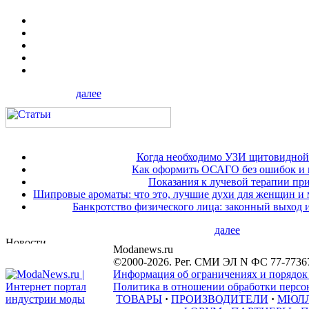
далее
Когда необходимо УЗИ щитовидной
Как оформить ОСАГО без ошибок и 
Показания к лучевой терапии при
Шипровые ароматы: что это, лучшие духи для женщин и
Банкротство физического лица: законный выход 
далее
Modanews.ru
©2000-2026. Рег. СМИ ЭЛ N ФС 77-7736
Информация об ограничениях и порядок
Политика в отношении обработки персон
ТОВАРЫ
·
ПРОИЗВОДИТЕЛИ
·
МЮЛ