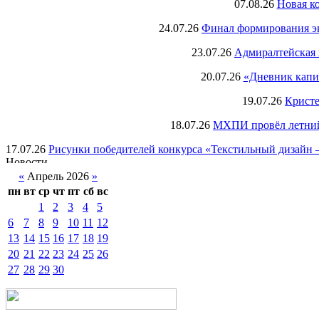
07.08.26
Новая к
24.07.26
Финал формирования экс
23.07.26
Адмиралтейская 
20.07.26
«Дневник капи
19.07.26
Кристе
18.07.26
МХПИ провёл летний 
17.07.26
Рисунки победителей конкурса «Текстильный дизайн –
«
Апрель 2026
»
пн
вт
ср
чт
пт
сб
вс
1
2
3
4
5
6
7
8
9
10
11
12
13
14
15
16
17
18
19
20
21
22
23
24
25
26
27
28
29
30