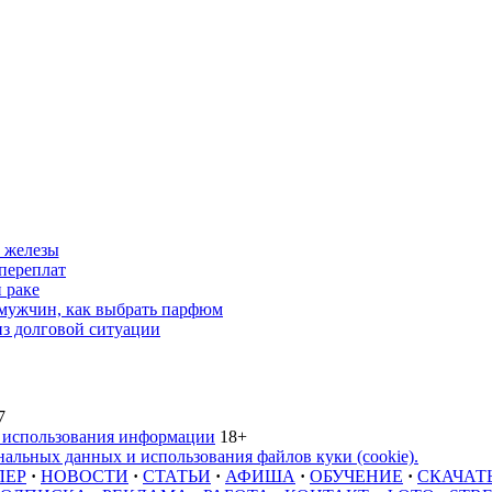
 железы
переплат
 раке
 мужчин, как выбрать парфюм
из долговой ситуации
7
 использования информации
18+
альных данных и использования файлов куки (cookie).
ЛЕР
·
НОВОСТИ
·
СТАТЬИ
·
АФИША
·
ОБУЧЕНИЕ
·
СКАЧАТ