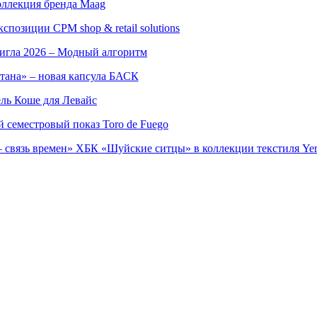
оллекция бренда Maag
позиции CPM shop & retail solutions
игла 2026 – Модный алгоритм
тана» – новая капсула БАСК
ль Коше для Левайс
семестровый показ Toro de Fuego
 связь времен» ХБК «Шуйские ситцы» в коллекции текстиля Yer