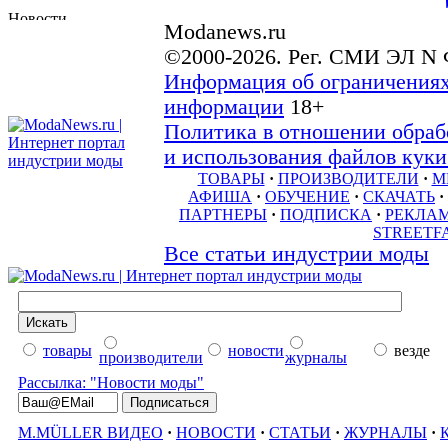
Modanews.ru
©2000-2026. Рег. СМИ ЭЛ N 
Информация об ограничениях
информации
18+
Политика в отношении обраб
и использования файлов куки 
ТОВАРЫ
·
ПРОИЗВОДИТЕЛИ
·
М
АФИША
·
ОБУЧЕНИЕ
·
СКАЧАТЬ
·
ПАРТНЕРЫ
·
ПОДПИСКА
·
РЕКЛА
STREETF
Все статьи индустрии моды
товары
новости
везде
производители
журналы
Рассылка: "Новости моды"
M.MÜLLER ВИДЕО
·
НОВОСТИ
·
СТАТЬИ
·
ЖУРНАЛЫ
·