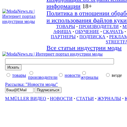
информации
18+
Политика в отношении обраб
и использования файлов куки 
ТОВАРЫ
·
ПРОИЗВОДИТЕЛИ
·
М
АФИША
·
ОБУЧЕНИЕ
·
СКАЧАТЬ
·
ПАРТНЕРЫ
·
ПОДПИСКА
·
РЕКЛА
STREETF
Все статьи индустрии моды
товары
новости
везде
производители
журналы
Рассылка: "Новости моды"
M.MÜLLER ВИДЕО
·
НОВОСТИ
·
СТАТЬИ
·
ЖУРНАЛЫ
·