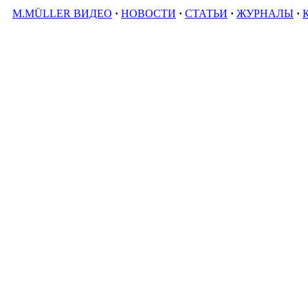
M.MÜLLER ВИДЕО
·
НОВОСТИ
·
СТАТЬИ
·
ЖУРНАЛЫ
·