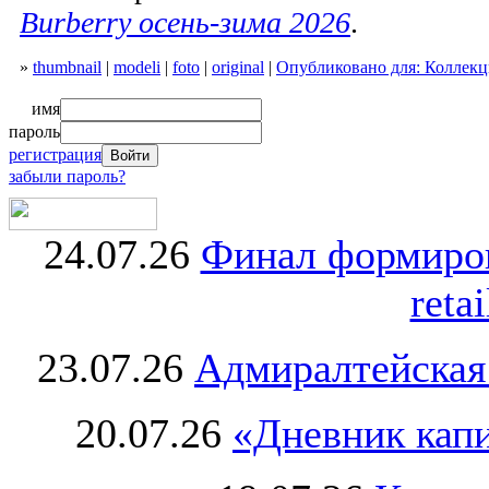
Burberry осень-зима 2026
.
»
thumbnail
|
modeli
|
foto
|
original
|
Опубликовано для: Коллекци
имя
пароль
регистрация
забыли пароль?
24.07.26
Финал формиро
retai
23.07.26
Адмиралтейская
20.07.26
«Дневник капи