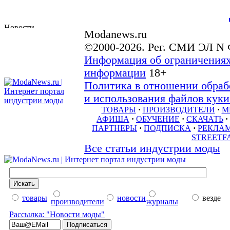
Modanews.ru
©2000-2026. Рег. СМИ ЭЛ N 
Информация об ограничениях
информации
18+
Политика в отношении обраб
и использования файлов куки 
ТОВАРЫ
·
ПРОИЗВОДИТЕЛИ
·
М
АФИША
·
ОБУЧЕНИЕ
·
СКАЧАТЬ
·
ПАРТНЕРЫ
·
ПОДПИСКА
·
РЕКЛА
STREETF
Все статьи индустрии моды
товары
новости
везде
производители
журналы
Рассылка: "Новости моды"