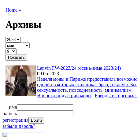
Home
»
Архивы
Lanvin FW-2023/24 (осень-зима 2023/24)
09.05.2023
Неделя моды в Париже предоставила возможно
одной из которых стал показ бренда Lanvin. 
сексуальность, повседневность, минимализм.
Новости индустрии моды
|
Бренды и торговые
имя
пароль
регистрация
забыли пароль?