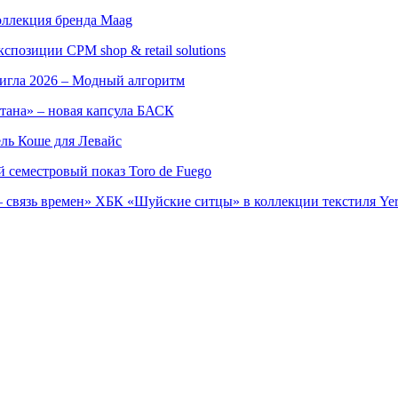
оллекция бренда Maag
позиции CPM shop & retail solutions
игла 2026 – Модный алгоритм
тана» – новая капсула БАСК
ль Коше для Левайс
семестровый показ Toro de Fuego
 связь времен» ХБК «Шуйские ситцы» в коллекции текстиля Yer