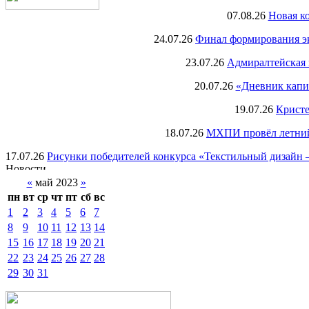
07.08.26
Новая к
24.07.26
Финал формирования экс
23.07.26
Адмиралтейская 
20.07.26
«Дневник капи
19.07.26
Кристе
18.07.26
МХПИ провёл летний 
17.07.26
Рисунки победителей конкурса «Текстильный дизайн –
«
май 2023
»
пн
вт
ср
чт
пт
сб
вс
1
2
3
4
5
6
7
8
9
10
11
12
13
14
15
16
17
18
19
20
21
22
23
24
25
26
27
28
29
30
31