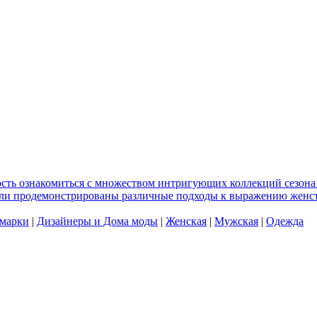
сть ознакомиться с множеством интригующих коллекций сезона 
Были продемонстрированы различные подходы к выражению женст
 марки
|
Дизайнеры и Дома моды
|
Женская
|
Мужская
|
Одежда