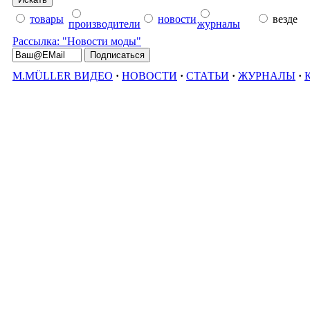
товары
новости
везде
производители
журналы
Рассылка: "Новости моды"
M.MÜLLER ВИДЕО
·
НОВОСТИ
·
СТАТЬИ
·
ЖУРНАЛЫ
·