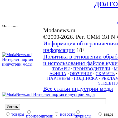
долго
Modanews.ru
©2000-2026. Рег. СМИ ЭЛ N 
Информация об ограничениях
информации
18+
Политика в отношении обраб
и использования файлов куки 
ТОВАРЫ
·
ПРОИЗВОДИТЕЛИ
·
М
АФИША
·
ОБУЧЕНИЕ
·
СКАЧАТЬ
·
ПАРТНЕРЫ
·
ПОДПИСКА
·
РЕКЛА
STREETF
Все статьи индустрии моды
товары
новости
везде
производители
журналы