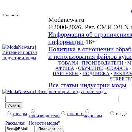
Modanews.ru
©2000-2026. Рег. СМИ ЭЛ N 
Информация об ограничениях
информации
18+
Политика в отношении обраб
и использования файлов куки 
ТОВАРЫ
·
ПРОИЗВОДИТЕЛИ
·
М
АФИША
·
ОБУЧЕНИЕ
·
СКАЧАТЬ
·
ПАРТНЕРЫ
·
ПОДПИСКА
·
РЕКЛА
STREETF
Все статьи индустрии моды
товары
новости
везде
производители
журналы
Рассылка: "Новости моды"