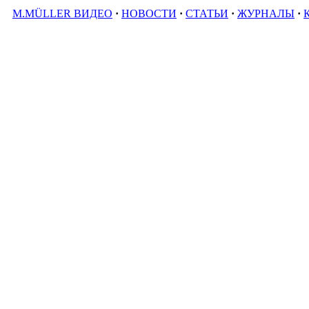
M.MÜLLER ВИДЕО
·
НОВОСТИ
·
СТАТЬИ
·
ЖУРНАЛЫ
·