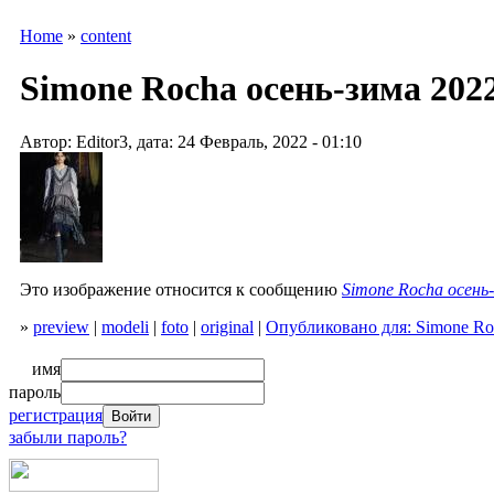
Home
»
content
Simone Rocha осень-зима 202
Автор: Editor3, дата: 24 Февраль, 2022 - 01:10
Это изображение относится к сообщению
Simone Rocha осень
»
preview
|
modeli
|
foto
|
original
|
Опубликовано для: Simone Ro
имя
пароль
регистрация
забыли пароль?