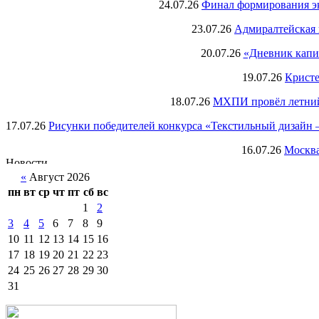
24.07.26
Финал формирования экс
23.07.26
Адмиралтейская 
20.07.26
«Дневник капи
19.07.26
Кристе
18.07.26
МХПИ провёл летний 
17.07.26
Рисунки победителей конкурса «Текстильный дизайн –
16.07.26
Москва
«
Август 2026
пн
вт
ср
чт
пт
сб
вс
1
2
3
4
5
6
7
8
9
10
11
12
13
14
15
16
17
18
19
20
21
22
23
24
25
26
27
28
29
30
31