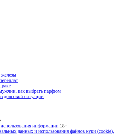
 железы
переплат
 раке
 мужчин, как выбрать парфюм
из долговой ситуации
7
 использования информации
18+
альных данных и использования файлов куки (cookie).