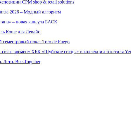
позиции CPM shop & retail solutions
игла 2026 – Модный алгоритм
тана» – новая капсула БАСК
ль Коше для Левайс
семестровый показ Toro de Fuego
 связь времен» ХБК «Шуйские ситцы» в коллекции текстиля Yer
. Лето. Bee-Together