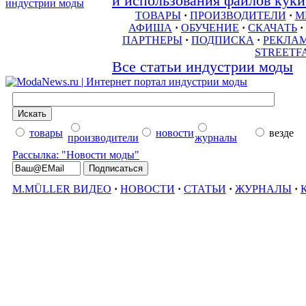
и использования файлов куки 
ТОВАРЫ
·
ПРОИЗВОДИТЕЛИ
·
М
АФИША
·
ОБУЧЕНИЕ
·
СКАЧАТЬ
·
ПАРТНЕРЫ
·
ПОДПИСКА
·
РЕКЛА
STREETF
Все статьи индустрии моды
товары
новости
везде
производители
журналы
Рассылка: "Новости моды"
M.MÜLLER ВИДЕО
·
НОВОСТИ
·
СТАТЬИ
·
ЖУРНАЛЫ
·