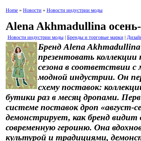
Home
»
Новости
»
Новости индустрии моды
Alena Akhmadullina осень
Новости индустрии моды
|
Бренды и торговые марки
|
Дизай
Бренд Alena Akhmadullin
презентовать коллекции 
сезона в соответствии 
модной индустрии. Он пе
схему поставок: коллекц
бутики раз в месяц дропами. Пер
системе поставок дроп «август-с
демонстрирует, как бренд видит 
современную героиню. Она вдохно
культурой и традициями, демонст