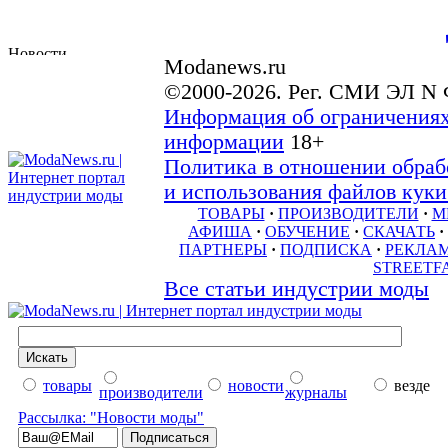
Modanews.ru
©2000-2026. Рег. СМИ ЭЛ N 
Информация об ограничениях
информации
18+
Политика в отношении обраб
и использования файлов куки 
ТОВАРЫ
·
ПРОИЗВОДИТЕЛИ
·
М
АФИША
·
ОБУЧЕНИЕ
·
СКАЧАТЬ
·
ПАРТНЕРЫ
·
ПОДПИСКА
·
РЕКЛА
STREETF
Все статьи индустрии моды
товары
новости
везде
производители
журналы
Рассылка: "Новости моды"