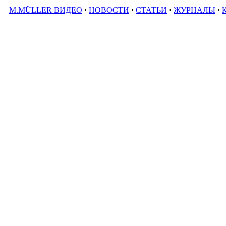
M.MÜLLER ВИДЕО
·
НОВОСТИ
·
СТАТЬИ
·
ЖУРНАЛЫ
·