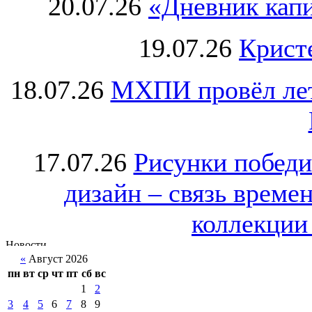
20.07.26
«Дневник капи
19.07.26
Крист
18.07.26
МХПИ провёл лет
17.07.26
Рисунки победи
дизайн – связь врем
коллекции 
«
Август 2026
пн
вт
ср
чт
пт
сб
вс
1
2
3
4
5
6
7
8
9