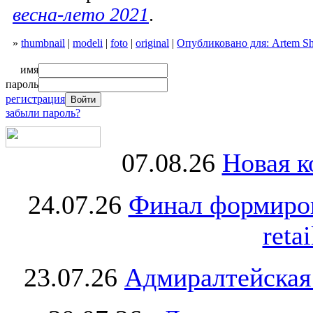
весна-лето 2021
.
»
thumbnail
|
modeli
|
foto
|
original
|
Опубликовано для: Artem S
имя
пароль
регистрация
забыли пароль?
07.08.26
Новая к
24.07.26
Финал формиро
retai
23.07.26
Адмиралтейская