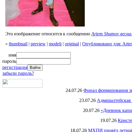
Это изображение относится к сообщению
Artem Shumov весна
»
thumbnail
|
preview
|
modeli
|
original
|
Опубликовано для: Arte
имя
пароль
регистрация
забыли пароль?
24.07.26
Финал формирования экс
23.07.26
Адмиралтейская 
20.07.26
«Дневник капи
19.07.26
Кристе
18.07.26
МХПИ провёл летний 