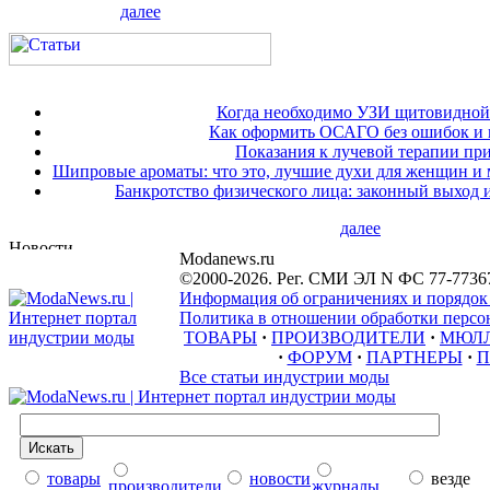
далее
Когда необходимо УЗИ щитовидной
Как оформить ОСАГО без ошибок и 
Показания к лучевой терапии при
Шипровые ароматы: что это, лучшие духи для женщин и
Банкротство физического лица: законный выход 
далее
Modanews.ru
©2000-2026. Рег. СМИ ЭЛ N ФС 77-7736
Информация об ограничениях и порядок
Политика в отношении обработки персон
ТОВАРЫ
·
ПРОИЗВОДИТЕЛИ
·
МЮЛ
·
ФОРУМ
·
ПАРТНЕРЫ
·
П
Все статьи индустрии моды
товары
новости
везде
производители
журналы