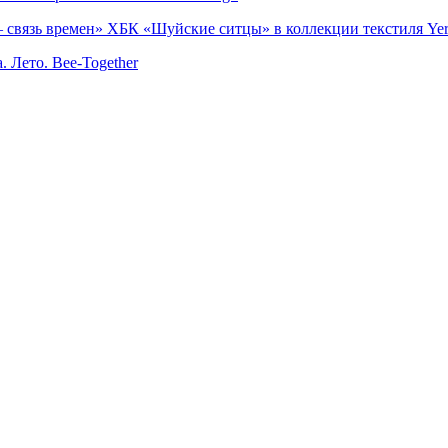
 связь времен» ХБК «Шуйские ситцы» в коллекции текстиля Yer
. Лето. Bee-Together