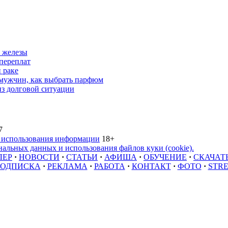
 железы
переплат
 раке
 мужчин, как выбрать парфюм
из долговой ситуации
7
 использования информации
18+
альных данных и использования файлов куки (cookie).
ЛЕР
·
НОВОСТИ
·
СТАТЬИ
·
АФИША
·
ОБУЧЕНИЕ
·
СКАЧАТ
ОДПИСКА
·
РЕКЛАМА
·
РАБОТА
·
КОНТАКТ
·
ФОТО
·
STR