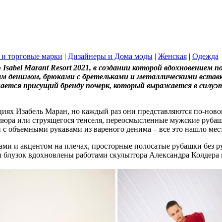
 и торговые марки
|
Дизайнеры и Дома моды
|
Женская
|
Одежда
sabel Marant Resort 2021, в создании которой вдохновением п
м денимом, брюками с бретельками и металлическими вставк
знается присущий бренду почерк, который выражается в силуэт
кциях Изабель Маран, но каждый раз они представляются по-ново
елюра или струящегося тенселя, переосмысленные мужские руба
 объемными рукавами из вареного денима ‒ все это нашло мест
ми и акцентом на плечах, просторные полосатые рубашки без р
и блузок вдохновлены работами скульптора Александра Колдера