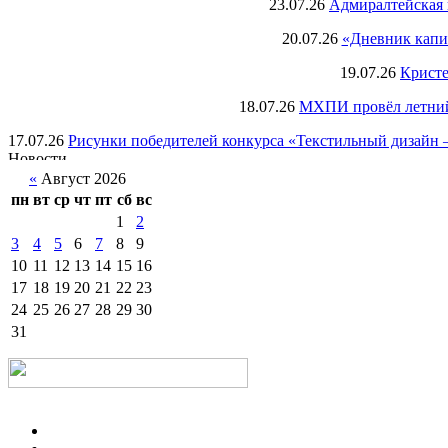
23.07.26
Адмиралтейская 
20.07.26
«Дневник капи
19.07.26
Кристе
18.07.26
МХПИ провёл летний 
17.07.26
Рисунки победителей конкурса «Текстильный дизайн –
«
Август 2026
пн
вт
ср
чт
пт
сб
вс
1
2
3
4
5
6
7
8
9
10
11
12
13
14
15
16
17
18
19
20
21
22
23
24
25
26
27
28
29
30
31