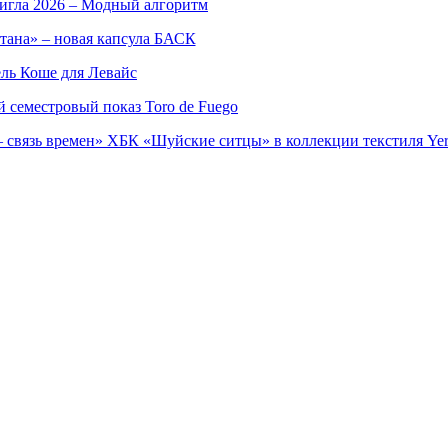
игла 2026 – Модный алгоритм
тана» – новая капсула БАСК
ль Коше для Левайс
семестровый показ Toro de Fuego
 связь времен» ХБК «Шуйские ситцы» в коллекции текстиля Yer