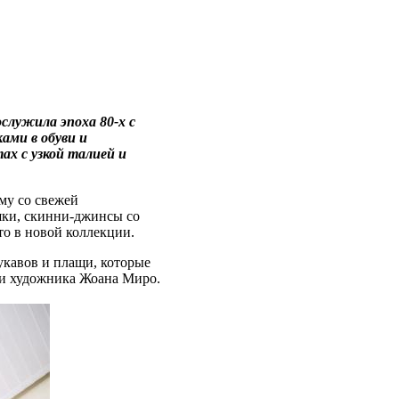
ослужила эпоха 80-х с
ами в обуви и
ах с узкой талией и
му со свежей
шки, скинни-джинсы со
о в новой коллекции.
укавов и плащи, которые
 и художника Жоана Миро.