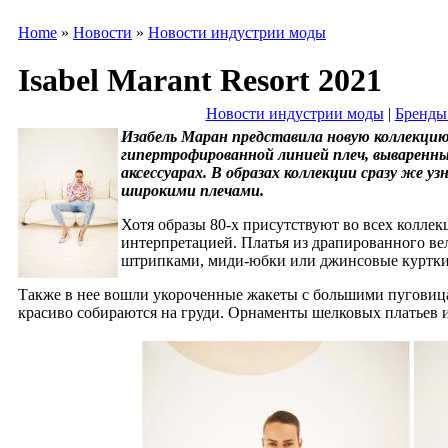
Home
»
Новости
»
Новости индустрии моды
Isabel Marant Resort 2021
Новости индустрии моды
|
Бренды
Изабель Маран представила новую коллекцию I
гипертрофированной линией плеч, вываренны
аксессуарах. В образах коллекции сразу же у
широкими плечами.
Хотя образы 80-х присутствуют во всех колле
интерпретацией. Платья из драпированного в
штрипками, миди-юбки или джинсовые куртки с
Также в нее вошли укороченные жакеты с большими пуговица
красиво собираются на груди. Орнаменты шелковых платьев 