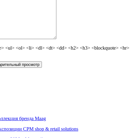
 <ul> <ol> <li> <dl> <dt> <dd> <h2> <h3> <blockquote> <hr>
оллекция бренда Maag
позиции CPM shop & retail solutions