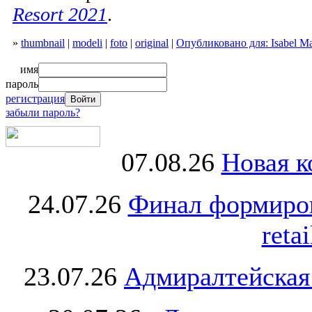
Resort 2021
.
»
thumbnail
|
modeli
|
foto
|
original
|
Опубликовано для: Isabel Ma
имя
пароль
регистрация
забыли пароль?
07.08.26
Новая к
24.07.26
Финал формиро
retai
23.07.26
Адмиралтейская