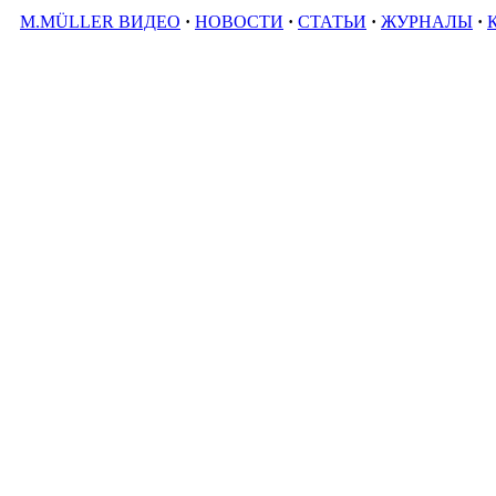
M.MÜLLER ВИДЕО
·
НОВОСТИ
·
СТАТЬИ
·
ЖУРНАЛЫ
·