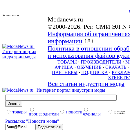
Modanews.ru
©2000-2026. Рег. СМИ ЭЛ N 
Информация об ограничениях
информации
18+
Политика в отношении обраб
и использования файлов куки 
ТОВАРЫ
·
ПРОИЗВОДИТЕЛИ
·
М
АФИША
·
ОБУЧЕНИЕ
·
СКАЧАТЬ
·
ПАРТНЕРЫ
·
ПОДПИСКА
·
РЕКЛА
STREETF
Все статьи индустрии моды
товары
новости
везде
производители
журналы
Рассылка: "Новости моды"