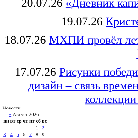
20.07.26
«Дневник капи
19.07.26
Крист
18.07.26
МХПИ провёл лет
17.07.26
Рисунки победи
дизайн – связь врем
коллекции 
«
Август 2026
пн
вт
ср
чт
пт
сб
вс
1
2
3
4
5
6
7
8
9