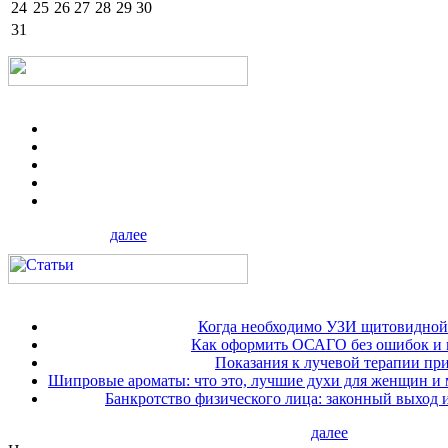
24
25
26
27
28
29
30
31
далее
Когда необходимо УЗИ щитовидной
Как оформить ОСАГО без ошибок и 
Показания к лучевой терапии при
Шипровые ароматы: что это, лучшие духи для женщин и
Банкротство физического лица: законный выход 
далее