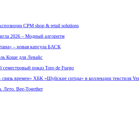
позиции CPM shop & retail solutions
игла 2026 – Модный алгоритм
тана» – новая капсула БАСК
ль Коше для Левайс
семестровый показ Toro de Fuego
 связь времен» ХБК «Шуйские ситцы» в коллекции текстиля Yer
. Лето. Bee-Together