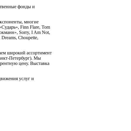
ственные фонды и
экспоненты, многие
Сударь», Finn Flare, Tom
окманн», Sorry, I Am Not,
a Dreams, Choupette,
ваем широкий ассортимент
анкт-Петербург). Мы
урентную цену. Выставка
движения услуг и