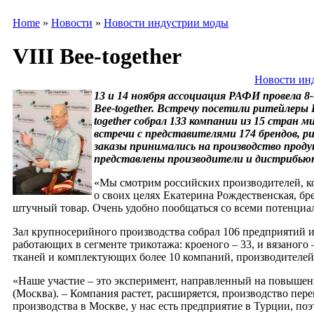
Home
»
Новости
»
Новости индустрии моды
VIII Bee-together
Новости ин
13 и 14 ноября ассоциация РАФИ провела 
Bee-together. Встречу посетили ритейлеры
together собрал 133 компании из 15 стран м
встречи с представителями 174 брендов, р
заказы принимались на производство прод
представлены производители и дистрибью
«Мы смотрим российских производителей, к
о своих целях Екатерина Рождественская, бре
штучный товар. Очень удобно пообщаться со всеми потенциа
Зал крупносерийного производства собрал 106 предприятий из
работающих в сегменте трикотажа: кроеного – 33, и вязаного
тканей и комплектующих более 10 компаний, производителей
«Наше участие – это эксперимент, направленный на повышени
(Москва). – Компания растет, расширяется, производство пе
производства в Москве, у нас есть предприятие в Турции, по