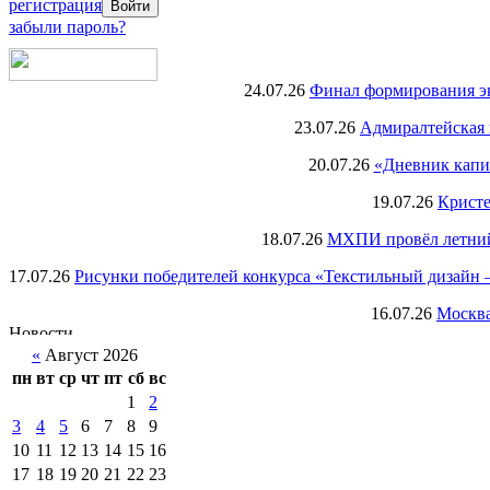
регистрация
забыли пароль?
24.07.26
Финал формирования экс
23.07.26
Адмиралтейская 
20.07.26
«Дневник капи
19.07.26
Кристе
18.07.26
МХПИ провёл летний 
17.07.26
Рисунки победителей конкурса «Текстильный дизайн –
16.07.26
Москва
«
Август 2026
пн
вт
ср
чт
пт
сб
вс
1
2
3
4
5
6
7
8
9
10
11
12
13
14
15
16
17
18
19
20
21
22
23