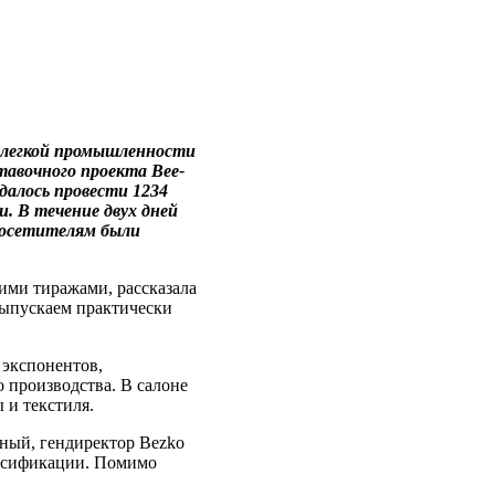
у легкой промышленности
тавочного проекта Bee-
удалось провести 1234
. В течение двух дней
 посетителям были
ими тиражами, рассказала
 выпускаем практически
 экспонентов,
о производства. В салоне
 и текстиля.
йный, гендиректор Bezko
ерсификации. Помимо