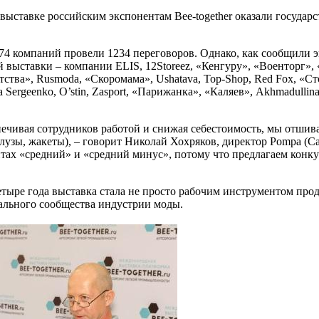
выставке российским экспонентам Bee-together оказали государ
4 компаний провели 1234 переговоров. Однако, как сообщили 
выставки – компании ELIS, 12Storeez, «Кенгуру», «Военторг», «
етства», Rusmoda, «Скоромама», Ushatava, Top-Shop, Red Fox, «Ст
ana Sergeenko, O’stin, Zasport, «Парижанка», «Каляев», Akhmadullin
еспечивая сотрудников работой и снижая себестоимость, мы отши
блузы, жакеты), – говорит Николай Хохряков, директор Pompa (С
тах «средний» и «средний минус», потому что предлагаем конк
 четыре года выставка стала не просто рабочим инструментом про
ального сообщества индустрии моды.