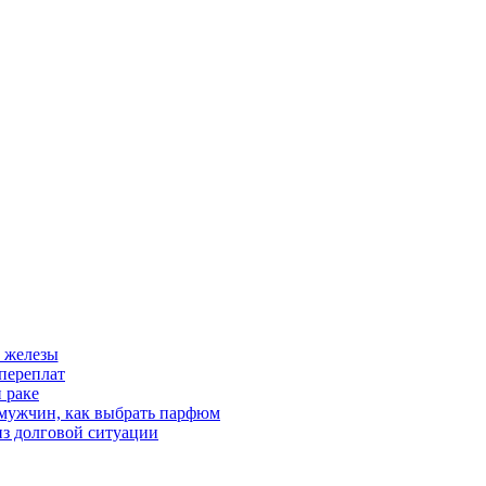
 железы
переплат
 раке
 мужчин, как выбрать парфюм
из долговой ситуации