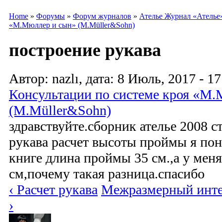
Home
»
Форумы
»
Форум журналов
»
Ателье Журнал «Ателье
«М.Мюллер и сын» (M.Müller&Sohn)
построение рукава
Автор: nazlı, дата: 8 Июль, 2017 - 17
Консультации по системе кроя «М
(M.Müller&Sohn)
здравствуйте.сборник ателье 2008 с
рукава расчет высоты проймы я пон
книге длина проймы 35 см.,а у меня
см,почему такая разница.спасибо
‹ Расчет рукава
Межразмерный интер
›