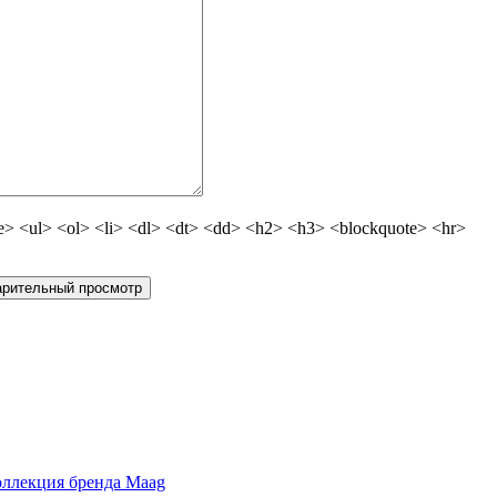
 <ul> <ol> <li> <dl> <dt> <dd> <h2> <h3> <blockquote> <hr>
оллекция бренда Maag