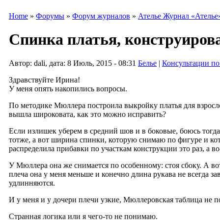
Home
»
Форумы
»
Форум журналов
»
Ателье Журнал «Ателье
Спинка платья, конструиров
Автор: dali, дата: 8 Июль, 2015 - 08:31
Белье
|
Консультации по
Здравствуйте Ирина!
У меня опять накопились вопросы.
По методике Мюллера построила выкройку платья для взросло
вышла широковата, как это можно исправить?
Если излишек уберем в средний шов и в боковые, боюсь тогда
тотже, а вот ширина спинки, которую снимаю по фигуре и кот
распределила прибавки по участкам конструкции это раз, а в
У Мюллера она же снимается по особенному: стоя сбоку. А в
плеча она у меня меньше и конечно длина рукава не всегда за
удлинняются.
И у меня и у дочери плечи узкие, Мюллеровская таблица не п
Странная логика или я чего-то не понимаю.