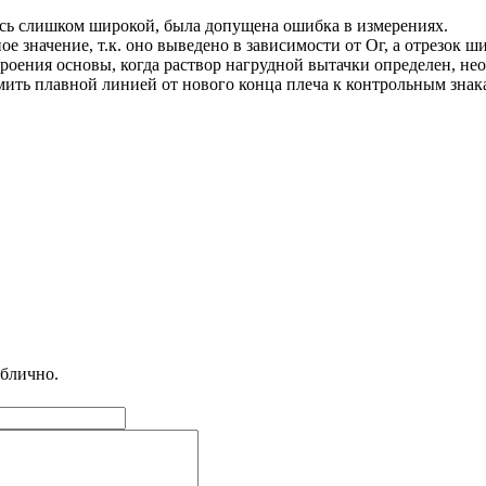
ась слишком широкой, была допущена ошибка в измерениях.
 значение, т.к. оно выведено в зависимости от Ог, а отрезок 
троения основы, когда раствор нагрудной вытачки определен, не
мить плавной линией от нового конца плеча к контрольным знак
ублично.