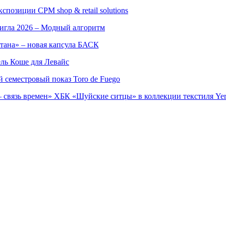
позиции CPM shop & retail solutions
игла 2026 – Модный алгоритм
тана» – новая капсула БАСК
ль Коше для Левайс
семестровый показ Toro de Fuego
 связь времен» ХБК «Шуйские ситцы» в коллекции текстиля Yer