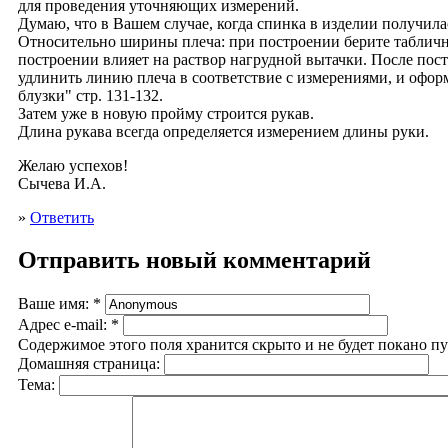
для проведения уточняющих измерений.
Думаю, что в Вашем случае, когда спинка в изделии получил
Относительно ширины плеча: при построении берите табличное
построении влияет на раствор нагрудной вытачки. После пос
удлинить линию плеча в соответствие с измерениями, и офор
блузки" стр. 131-132.
Затем уже в новую пройму строится рукав.
Длина рукава всегда определяется измерением длины руки.
Желаю успехов!
Сычева И.А.
»
Ответить
Отправить новый комментарий
Ваше имя:
*
Адрес e-mail:
*
Содержимое этого поля хранится скрыто и не будет покано п
Домашняя страница:
Тема: