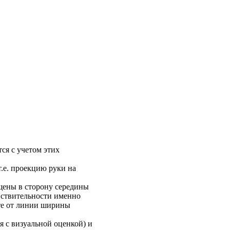
ся с учетом этих
.е. проекцию руки на
ещены в сторону середины
йствительности именно
ете от линии ширины
я с визуальной оценкой) и