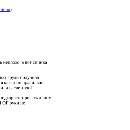
&Sohn)
 неплохо, а вот спинка
хват груди получила
 я как-то неправильно
а или расчетную?
 подкорректировать длину
й ОГ руки не