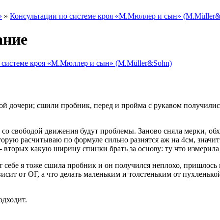
»
»
Консультации по системе кроя «М.Мюллер и сын» (M.Müller
ание
 системе кроя «М.Мюллер и сын» (M.Müller&Sohn)
й дочери; сшили пробник, перед и пройма с рукавом получились
 со свободой движения будут проблемы. Заново сняла мерки, об
орую расчитываю по формуле сильно разнятся аж на 4см, значит
о- вторых какую ширину спинки брать за основу: ту что измерил
от себе я тоже сшила пробник и он получился неплохо, пришлось
висит от ОГ, а что делать маленьким и толстеньким от пухленько
одходит.