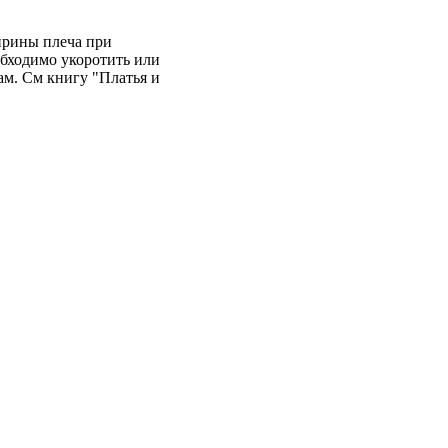
ширины плеча при
обходимо укоротить или
ам. См книгу "Платья и