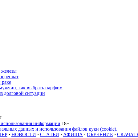
 железы
переплат
 раке
 мужчин, как выбрать парфюм
из долговой ситуации
7
 использования информации
18+
альных данных и использования файлов куки (cookie).
ЛЕР
·
НОВОСТИ
·
СТАТЬИ
·
АФИША
·
ОБУЧЕНИЕ
·
СКАЧАТ