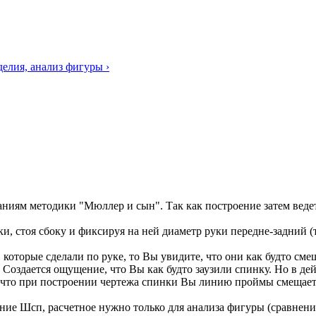
делия, анализ фигуры ›
ниям методики "Мюллер и сын". Так как построение затем ведет
 стоя сбоку и фиксируя на ней диаметр руки передне-задний (т
которые сделали по руке, то Вы увидите, что они как будто см
Создается ощущение, что Вы как будто заузили спинку. Но в де
те, что при построении чертежа спинки Вы линию проймы смеща
ние Шсп, расчетное нужно только для анализа фигуры (сравнени