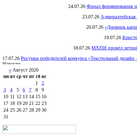
24.07.26
Финал формирования экс
23.07.26
Адмиралтейская 
20.07.26
«Дневник капи
19.07.26
Кристе
18.07.26
МХПИ провёл летний 
17.07.26
Рисунки победителей конкурса «Текстильный дизайн –
«
Август 2026
пн
вт
ср
чт
пт
сб
вс
1
2
3
4
5
6
7
8
9
10
11
12
13
14
15
16
17
18
19
20
21
22
23
24
25
26
27
28
29
30
31