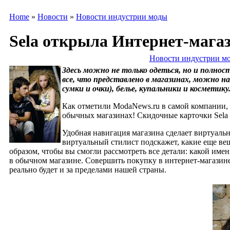
Home
»
Новости
»
Новости индустрии моды
Sela открыла Интернет-мага
Новости индустрии м
Здесь можно не только одеться, но и полнос
все, что представлено в магазинах, можно н
сумки и очки), белье, купальники и косметику
Как отметили ModaNews.ru в самой компании, с
обычных магазинах! Скидочные карточки Sela 
Удобная навигация магазина сделает виртуаль
виртуальный стилист подскажет, какие еще ве
образом, чтобы вы смогли рассмотреть все детали: какой имен
в обычном магазине. Совершить покупку в интернет-магазине
реально будет и за пределами нашей страны.