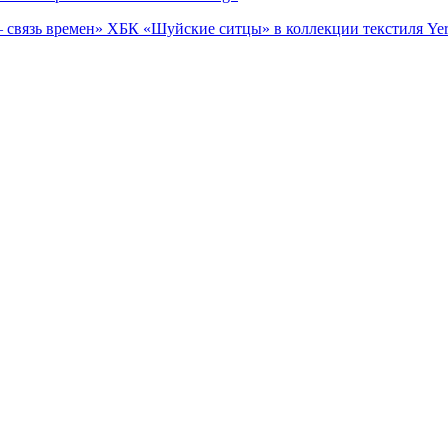
 связь времен» ХБК «Шуйские ситцы» в коллекции текстиля Yer