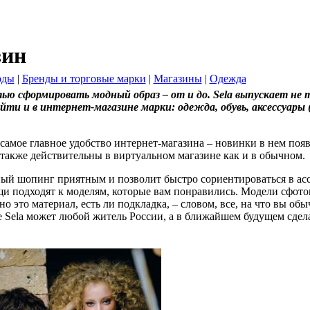
зин
оды
|
Бренды и торговые марки
|
Магазины
|
Одежда
тью сформировать модный образ – от и до. Sela выпускает не 
айти и в интернет-магазине марки: одежда, обувь, аксессуар
.
амое главное удобство интернет-магазина – новинки в нем появ
также действительны в виртуальном магазине как и в обычном.
ный шопинг приятным и позволит быстро сориентироваться в асс
щи подходят к моделям, которые вам понравились. Модели сфот
но это материал, есть ли подкладка, – словом, все, на что вы о
 Sela может любой житель России, а в ближайшем будущем сдела