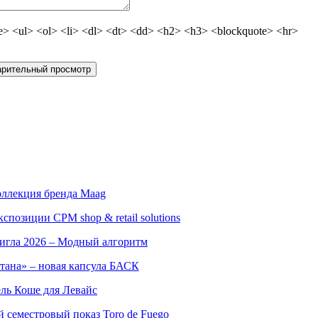
 <ul> <ol> <li> <dl> <dt> <dd> <h2> <h3> <blockquote> <hr>
оллекция бренда Maag
позиции CPM shop & retail solutions
игла 2026 – Модный алгоритм
тана» – новая капсула БАСК
ль Коше для Левайс
семестровый показ Toro de Fuego