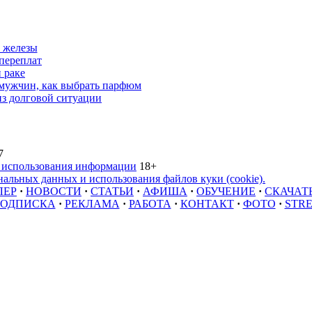
 железы
переплат
 раке
 мужчин, как выбрать парфюм
из долговой ситуации
7
 использования информации
18+
альных данных и использования файлов куки (cookie).
ЛЕР
·
НОВОСТИ
·
СТАТЬИ
·
АФИША
·
ОБУЧЕНИЕ
·
СКАЧАТ
ОДПИСКА
·
РЕКЛАМА
·
РАБОТА
·
КОНТАКТ
·
ФОТО
·
STR