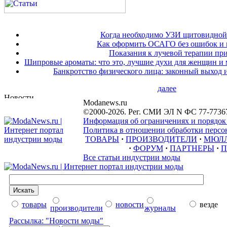
Когда необходимо УЗИ щитовидной
Как оформить ОСАГО без ошибок и 
Показания к лучевой терапии при
Шипровые ароматы: что это, лучшие духи для женщин и
Банкротство физического лица: законный выход 
далее
Modanews.ru
©2000-2026. Рег. СМИ ЭЛ N ФС 77-7736
Информация об ограничениях и порядок
Политика в отношении обработки персон
ТОВАРЫ
·
ПРОИЗВОДИТЕЛИ
·
МЮЛ
·
ФОРУМ
·
ПАРТНЕРЫ
·
П
Все статьи индустрии моды
товары
новости
везде
производители
журналы
Рассылка: "Новости моды"