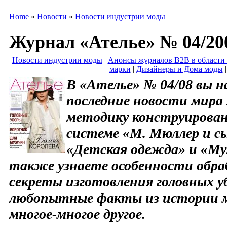
Home
»
Новости
»
Новости индустрии моды
Журнал «Ателье» № 04/20
Новости индустрии моды
|
Анонсы журналов B2B в области
марки
|
Дизайнеры и Дома моды
В «Ателье» № 04/08 вы 
последние новости мира
методику конструирован
системе «М. Мюллер и с
«Детская одежда» и «Му
также узнаете особенности обра
секреты изготовления головных уб
любопытные факты из истории м
многое-многое другое.