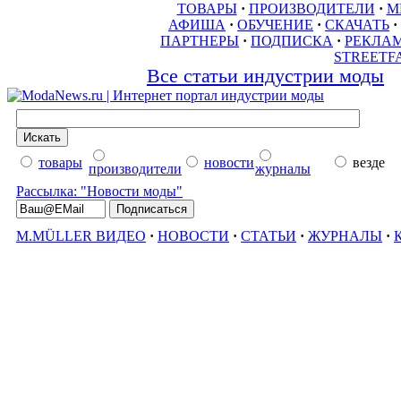
ТОВАРЫ
·
ПРОИЗВОДИТЕЛИ
·
М
АФИША
·
ОБУЧЕНИЕ
·
СКАЧАТЬ
·
ПАРТНЕРЫ
·
ПОДПИСКА
·
РЕКЛА
STREETF
Все статьи индустрии моды
товары
новости
везде
производители
журналы
Рассылка: "Новости моды"
M.MÜLLER ВИДЕО
·
НОВОСТИ
·
СТАТЬИ
·
ЖУРНАЛЫ
·