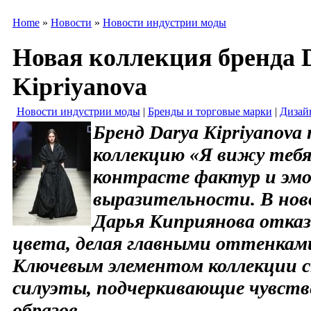
Home
»
Новости
»
Новости индустрии моды
Новая коллекция бренда 
Kipriyanova
Новости индустрии моды
|
Бренды и торговые марки
|
Дизай
Бренд Darya Kipriyanova
коллекцию «Я вижу тебя
контрасте фактур и эм
выразительности. В ново
Дарья Киприянова отказ
цвета, делая главными оттенкам
Ключевым элементом коллекции 
силуэты, подчеркивающие чувст
образов.