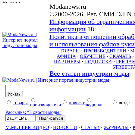
Modanews.ru
©2000-2026. Рег. СМИ ЭЛ N 
Информация об ограничениях
информации
18+
Политика в отношении обраб
и использования файлов куки 
ТОВАРЫ
·
ПРОИЗВОДИТЕЛИ
·
М
АФИША
·
ОБУЧЕНИЕ
·
СКАЧАТЬ
·
ПАРТНЕРЫ
·
ПОДПИСКА
·
РЕКЛА
STREETF
Все статьи индустрии моды
товары
новости
везде
производители
журналы
Рассылка: "Новости моды"
M.MÜLLER ВИДЕО
·
НОВОСТИ
·
СТАТЬИ
·
ЖУРНАЛЫ
·