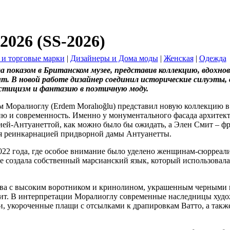
2026 (SS-2026)
 и торговые марки
|
Дизайнеры и Дома моды
|
Женская
|
Одежда
 показом в Британском музее, представив коллекцию, вдохно
т. В новой работе дизайнер соединил исторические силуэты,
стицизм и фантазию в поэтичную моду.
м Моралиоглу (Erdem Moralıoğlu) представил новую коллекцию в
ию и современность. Именно у монументального фасада архитект
ей-Антуанеттой, как можно было бы ожидать, а Элен Смит – ф
бя реинкарнацией придворной дамы Антуанетты.
22 года, где особое внимание было уделено женщинам-сюрреали
е создала собственный марсианский язык, который использовала
жева с высоким воротником и кринолином, украшенным черными
мит. В интерпретации Моралиоглу современные наследницы худ
, укороченные плащи с отсылками к драпировкам Ватто, а такж