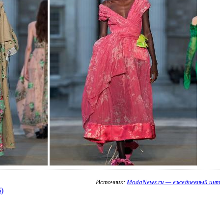
Источник:
ModaNews.ru — ежедневный инт
)