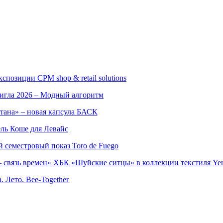
позиции CPM shop & retail solutions
игла 2026 – Модный алгоритм
тана» – новая капсула БАСК
ль Коше для Левайс
семестровый показ Toro de Fuego
 связь времен» ХБК «Шуйские ситцы» в коллекции текстиля Yer
. Лето. Bee-Together