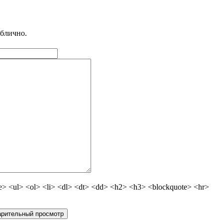
ублично.
 <ul> <ol> <li> <dl> <dt> <dd> <h2> <h3> <blockquote> <hr>