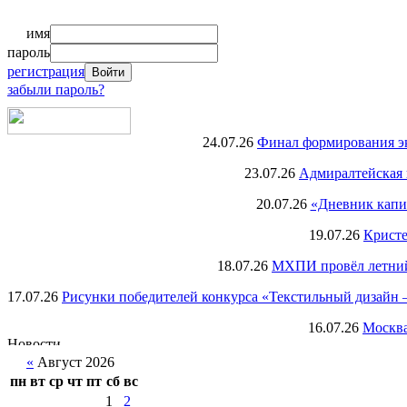
имя
пароль
регистрация
забыли пароль?
24.07.26
Финал формирования экс
23.07.26
Адмиралтейская 
20.07.26
«Дневник капи
19.07.26
Кристе
18.07.26
МХПИ провёл летний 
17.07.26
Рисунки победителей конкурса «Текстильный дизайн –
16.07.26
Москва
«
Август 2026
пн
вт
ср
чт
пт
сб
вс
1
2