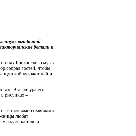
вленную загадочной
 викторианские детали и
 стенах Британского музея
ор собрал гостей, чтобы
ранцузской художницей и
стам. Эта фигура его
 в рисунках –
 пластиковыми символами
ожницы любят
е мягкую пастель и