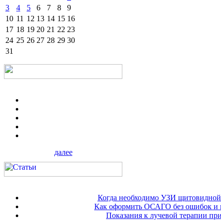
3
4
5
6
7
8
9
10
11
12
13
14
15
16
17
18
19
20
21
22
23
24
25
26
27
28
29
30
31
далее
Когда необходимо УЗИ щитовидной
Как оформить ОСАГО без ошибок и 
Показания к лучевой терапии при