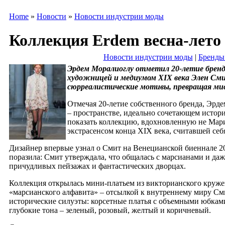
Home
»
Новости
»
Новости индустрии моды
Коллекция Erdem весна-лето 
Новости индустрии моды
|
Бренды
Эрдем Моралиоглу отметил 20-летие бренда
художницей и медиумом XIX века Элен Сми
сюрреалистические мотивы, превращая ми
Отмечая 20-летие собственного бренда, Эрде
– пространстве, идеально сочетающем истор
показать коллекцию, вдохновленную не Мари
экстрасенсом конца XIX века, считавшей се
Дизайнер впервые узнал о Смит на Венецианской биеннале 20
поразила: Смит утверждала, что общалась с марсианами и даж
причудливых пейзажах и фантастических дворцах.
Коллекция открылась мини-платьем из викторианского кру
«марсианского алфавита» – отсылкой к внутреннему миру С
исторические силуэты: корсетные платья с объемными юбками
глубокие тона – зеленый, розовый, желтый и коричневый.