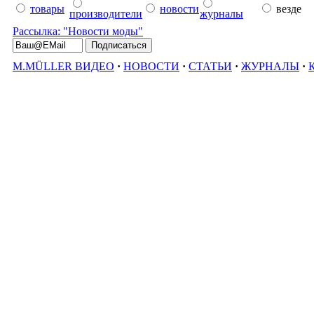
товары
новости
везде
производители
журналы
Рассылка: "Новости моды"
M.MÜLLER ВИДЕО
·
НОВОСТИ
·
СТАТЬИ
·
ЖУРНАЛЫ
·