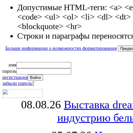
Допустимые HTML-теги: <a> <em
<code> <ul> <ol> <li> <dl> <dt
<blockquote> <hr>
Строки и параграфы переносятся
Больше информации о возможностях форматирования
имя
пароль
регистрация
забыли пароль?
08.08.26
Выставка dre
индустрию бель