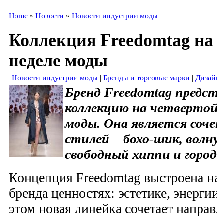
Home
»
Новости
»
Новости индустрии моды
Коллекция Freedomtag на
неделе моды
Новости индустрии моды
|
Бренды и торговые марки
|
Дизай
Бренд Freedomtag предс
коллекцию на четвертой
моды. Она является соч
стилей – бохо-шик, вол
свободный хиппи и горо
Концепция Freedomtag выстроена н
бренда ценностях: эстетике, энерги
этом новая линейка сочетает напра