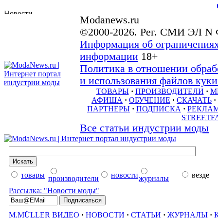
Modanews.ru
©2000-2026. Рег. СМИ ЭЛ N 
Информация об ограничениях
информации
18+
Политика в отношении обраб
и использования файлов куки 
ТОВАРЫ
·
ПРОИЗВОДИТЕЛИ
·
М
АФИША
·
ОБУЧЕНИЕ
·
СКАЧАТЬ
·
ПАРТНЕРЫ
·
ПОДПИСКА
·
РЕКЛА
STREETF
Все статьи индустрии моды
товары
новости
везде
производители
журналы
Рассылка: "Новости моды"
M.MÜLLER ВИДЕО
·
НОВОСТИ
·
СТАТЬИ
·
ЖУРНАЛЫ
·