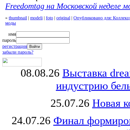
Freedomtag на Московской неделе 
»
thumbnail
|
modeli
|
foto
|
original
|
Опубликовано для: Коллекц
моды
имя
пароль
регистрация
забыли пароль?
08.08.26
Выставка dre
индустрию бель
25.07.26
Новая к
24.07.26
Финал формиро