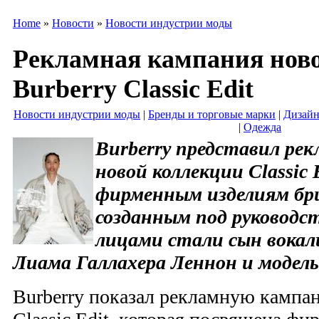
Home
»
Новости
»
Новости индустрии моды
Рекламная кампания нов
Burberry Classic Edit
Новости индустрии моды
|
Бренды и торговые марки
|
Дизайн
|
Одежда
Burberry представил ре
новой коллекции Classic 
фирменным изделиям бри
созданным под руководс
лицами стали сын вокал
Лиама Галлахера Леннон и модел
Burberry показал рекламную кампа