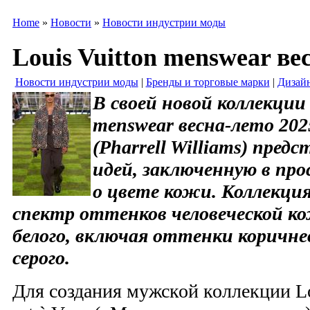
Home
»
Новости
»
Новости индустрии моды
Louis Vuitton menswear ве
Новости индустрии моды
|
Бренды и торговые марки
|
Дизай
В своей новой коллекции 
menswear весна-лето 20
(Pharrell Williams) пред
идей, заключенную в пр
о цвете кожи. Коллекци
спектр оттенков человеческой ко
белого, включая оттенки коричнев
серого.
Для создания мужской коллекции Lo