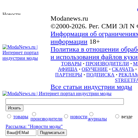
Modanews.ru
©2000-2026. Рег. СМИ ЭЛ N 
Информация об ограничениях
информации
18+
Политика в отношении обраб
и использования файлов куки 
ТОВАРЫ
·
ПРОИЗВОДИТЕЛИ
·
М
АФИША
·
ОБУЧЕНИЕ
·
СКАЧАТЬ
·
ПАРТНЕРЫ
·
ПОДПИСКА
·
РЕКЛА
STREETF
Все статьи индустрии моды
товары
новости
везде
производители
журналы
Рассылка: "Новости моды"