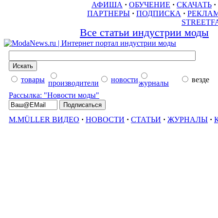
АФИША
·
ОБУЧЕНИЕ
·
СКАЧАТЬ
·
ПАРТНЕРЫ
·
ПОДПИСКА
·
РЕКЛА
STREETF
Все статьи индустрии моды
товары
новости
везде
производители
журналы
Рассылка: "Новости моды"
M.MÜLLER ВИДЕО
·
НОВОСТИ
·
СТАТЬИ
·
ЖУРНАЛЫ
·