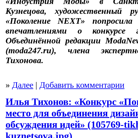
«Индустрия Моды» в Санкт-
Кузнецова, художественный р
«Поколение NEXT» попросила 
впечатлениями о конкурсе г
Объединённой редакции ModaNew
(moda247.ru), члена экспер
Тихонова.
»
Далее
|
Добавить комментарии
Илья Тихонов: «Конкурс «По
место для объединения дизай
обсуждения идей» (105769-tik
kuznetsova.jpg)