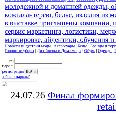
молодежной и домашней одежды, об
кожгалантерею, белье, изделия из м
в выставке приглашены компании,
сервис маркетинга, логистики, мерч
маркировке, айдентики, обучения и
Новости индустрии моды
|
Аксессуары
|
Белье
|
Бренды и тор
Головные уборы
|
Дизайнеры и Дома моды
|
Обувь
|
Одежда
|
имя
пароль
регистрация
забыли пароль?
24.07.26
Финал формиро
retai