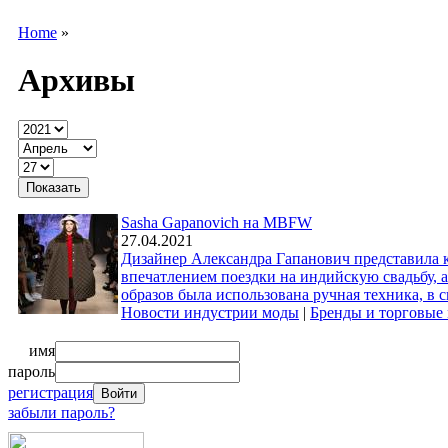
Home
»
Архивы
Sasha Gapanovich на MBFW
27.04.2021
Дизайнер Александра Гапанович представила 
впечатлением поездки на индийскую свадьбу, 
образов была использована ручная техника, в 
Новости индустрии моды
|
Бренды и торговые
имя
пароль
регистрация
забыли пароль?