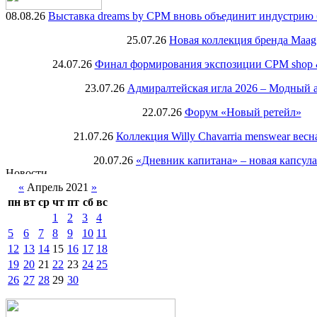
08.08.26
Выставка dreams by CPM вновь объединит индустрию 
25.07.26
Новая коллекция бренда Maag
24.07.26
Финал формирования экспозиции CPM shop & r
23.07.26
Адмиралтейская игла 2026 – Модный 
22.07.26
Форум «Новый ретейл»
21.07.26
Коллекция Willy Chavarria menswear весн
20.07.26
«Дневник капитана» – новая капсул
«
Апрель 2021
»
пн
вт
ср
чт
пт
сб
вс
1
2
3
4
5
6
7
8
9
10
11
12
13
14
15
16
17
18
19
20
21
22
23
24
25
26
27
28
29
30