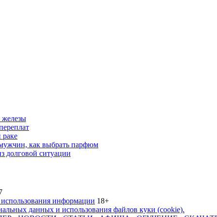
 железы
переплат
 раке
 мужчин, как выбрать парфюм
из долговой ситуации
7
 использования информации
18+
альных данных и использования файлов куки (cookie).