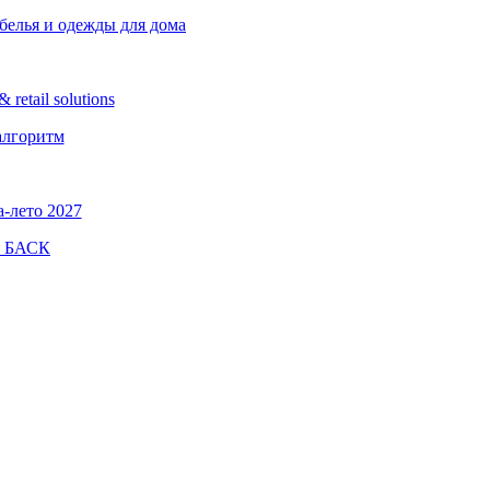
белья и одежды для дома
etail solutions
алгоритм
а-лето 2027
а БАСК