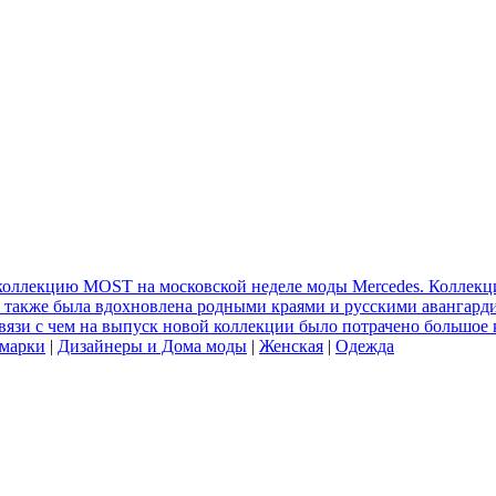
коллекцию MOST на московской неделе моды Mercedes. Коллекци
а также была вдохновлена родными краями и русскими авангард
связи с чем на выпуск новой коллекции было потрачено большое 
 марки
|
Дизайнеры и Дома моды
|
Женская
|
Одежда