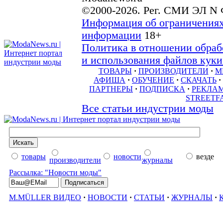
©2000-2026. Рег. СМИ ЭЛ N 
Информация об ограничениях
информации
18+
Политика в отношении обраб
и использования файлов куки 
ТОВАРЫ
·
ПРОИЗВОДИТЕЛИ
·
М
АФИША
·
ОБУЧЕНИЕ
·
СКАЧАТЬ
·
ПАРТНЕРЫ
·
ПОДПИСКА
·
РЕКЛА
STREETF
Все статьи индустрии моды
товары
новости
везде
производители
журналы
Рассылка: "Новости моды"
M.MÜLLER ВИДЕО
·
НОВОСТИ
·
СТАТЬИ
·
ЖУРНАЛЫ
·