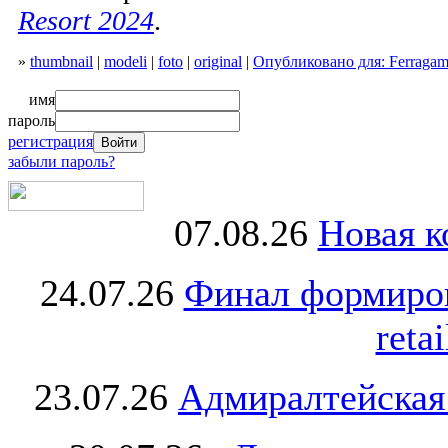
Resort 2024
.
»
thumbnail
|
modeli
|
foto
|
original
|
Опубликовано для: Ferragam
имя
пароль
регистрация
забыли пароль?
07.08.26
Новая к
24.07.26
Финал формиро
retai
23.07.26
Адмиралтейская