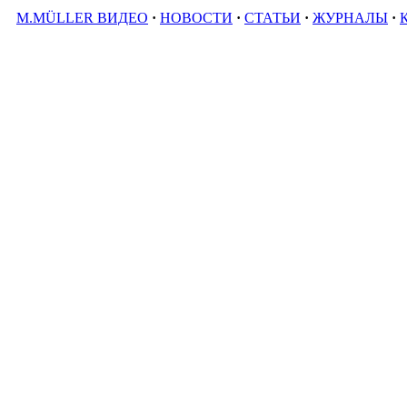
M.MÜLLER ВИДЕО
·
НОВОСТИ
·
СТАТЬИ
·
ЖУРНАЛЫ
·