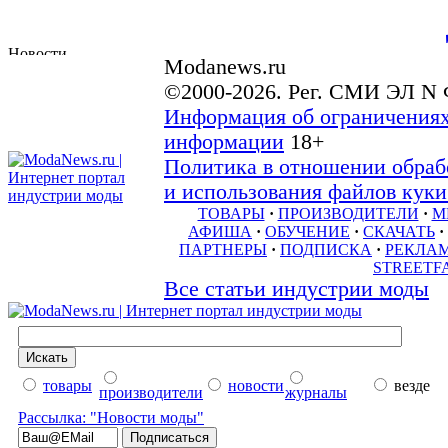
Modanews.ru
©2000-2026. Рег. СМИ ЭЛ N 
Информация об ограничениях
информации
18+
Политика в отношении обраб
и использования файлов куки 
ТОВАРЫ
·
ПРОИЗВОДИТЕЛИ
·
М
АФИША
·
ОБУЧЕНИЕ
·
СКАЧАТЬ
·
ПАРТНЕРЫ
·
ПОДПИСКА
·
РЕКЛА
STREETF
Все статьи индустрии моды
товары
новости
везде
производители
журналы
Рассылка: "Новости моды"