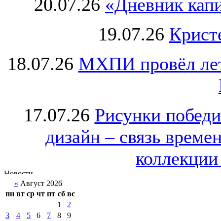
20.07.26
«Дневник капи
19.07.26
Крист
18.07.26
МХПИ провёл лет
17.07.26
Рисунки победи
дизайн – связь врем
коллекции 
«
Август 2026
пн
вт
ср
чт
пт
сб
вс
1
2
3
4
5
6
7
8
9