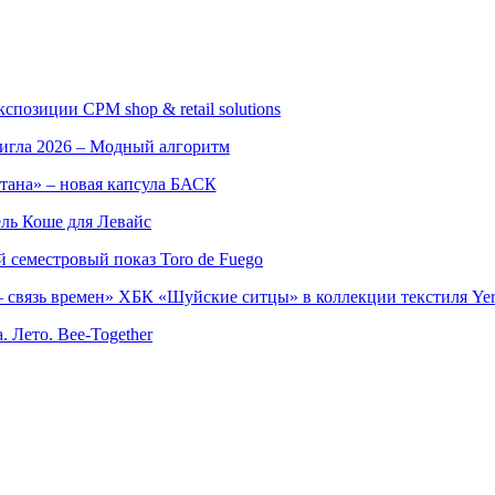
позиции CPM shop & retail solutions
игла 2026 – Модный алгоритм
тана» – новая капсула БАСК
ль Коше для Левайс
семестровый показ Toro de Fuego
 связь времен» ХБК «Шуйские ситцы» в коллекции текстиля Yer
. Лето. Bee-Together