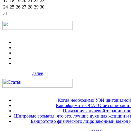
17
18
19
20
21
22
23
24
25
26
27
28
29
30
31
далее
Когда необходимо УЗИ щитовидной
Как оформить ОСАГО без ошибок и 
Показания к лучевой терапии при
Шипровые ароматы: что это, лучшие духи для женщин и
Банкротство физического лица: законный выход 