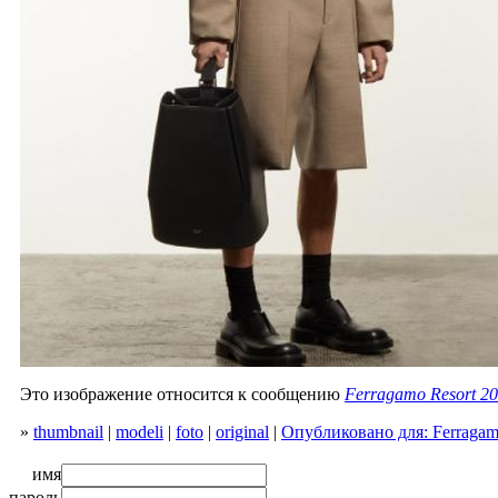
Это изображение относится к сообщению
Ferragamo Resort 2
»
thumbnail
|
modeli
|
foto
|
original
|
Опубликовано для: Ferragam
имя
пароль