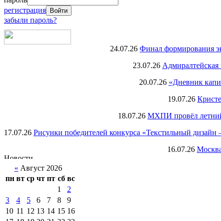
регистрация
забыли пароль?
24.07.26
Финал формирования экс
23.07.26
Адмиралтейская 
20.07.26
«Дневник капи
19.07.26
Кристе
18.07.26
МХПИ провёл летний 
17.07.26
Рисунки победителей конкурса «Текстильный дизайн –
16.07.26
Москва
«
Август 2026
пн
вт
ср
чт
пт
сб
вс
1
2
3
4
5
6
7
8
9
10
11
12
13
14
15
16