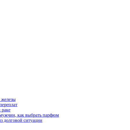
 железы
переплат
 раке
 мужчин, как выбрать парфюм
из долговой ситуации