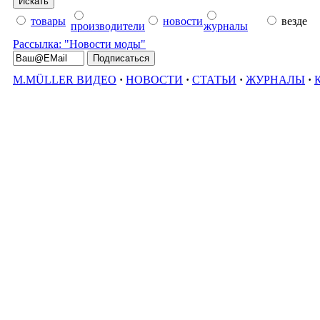
товары
новости
везде
производители
журналы
Рассылка: "Новости моды"
M.MÜLLER ВИДЕО
·
НОВОСТИ
·
СТАТЬИ
·
ЖУРНАЛЫ
·