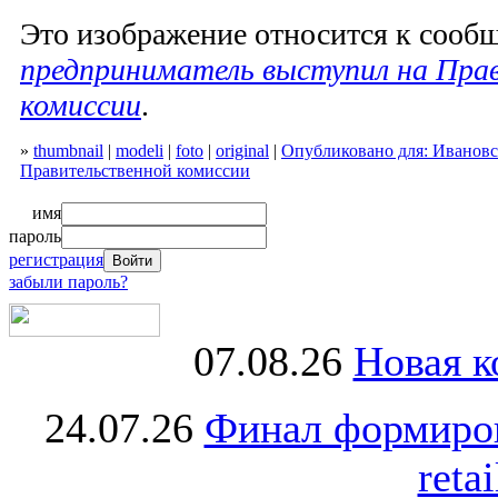
Это изображение относится к соо
предприниматель выступил на Пра
комиссии
.
»
thumbnail
|
modeli
|
foto
|
original
|
Опубликовано для: Иванов
Правительственной комиссии
имя
пароль
регистрация
забыли пароль?
07.08.26
Новая к
24.07.26
Финал формиро
retai