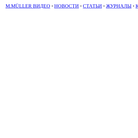
M.MÜLLER ВИДЕО
·
НОВОСТИ
·
СТАТЬИ
·
ЖУРНАЛЫ
·