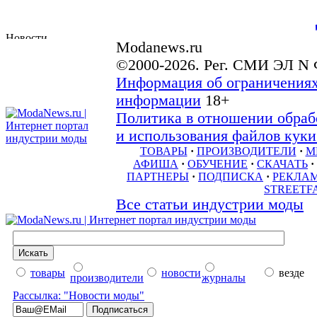
Modanews.ru
©2000-2026. Рег. СМИ ЭЛ N 
Информация об ограничениях
информации
18+
Политика в отношении обраб
и использования файлов куки 
ТОВАРЫ
·
ПРОИЗВОДИТЕЛИ
·
М
АФИША
·
ОБУЧЕНИЕ
·
СКАЧАТЬ
·
ПАРТНЕРЫ
·
ПОДПИСКА
·
РЕКЛА
STREETF
Все статьи индустрии моды
товары
новости
везде
производители
журналы
Рассылка: "Новости моды"