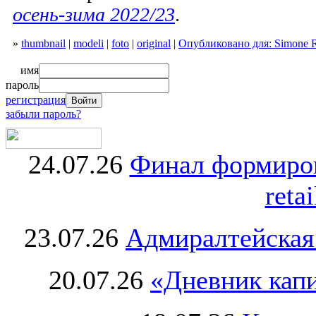
осень-зима 2022/23
.
»
thumbnail
|
modeli
|
foto
|
original
|
Опубликовано для: Simone R
имя
пароль
регистрация
забыли пароль?
24.07.26
Финал формиро
retai
23.07.26
Адмиралтейская
20.07.26
«Дневник капи