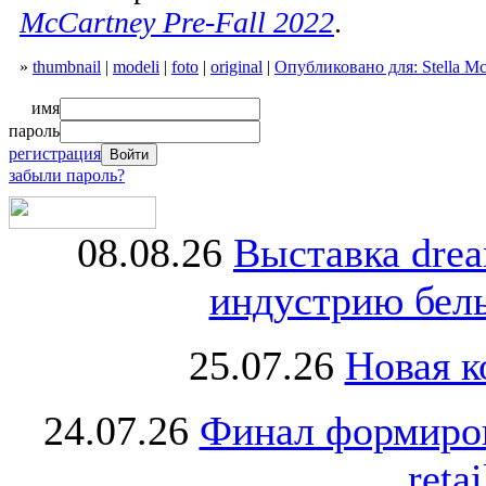
McCartney Pre-Fall 2022
.
»
thumbnail
|
modeli
|
foto
|
original
|
Опубликовано для: Stella Mc
имя
пароль
регистрация
забыли пароль?
08.08.26
Выставка dre
индустрию бель
25.07.26
Новая к
24.07.26
Финал формиро
retai