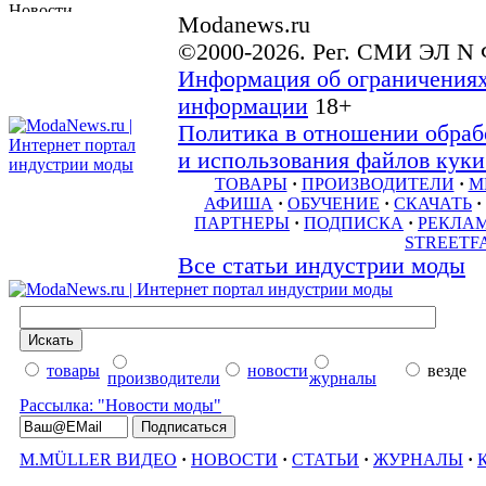
Modanews.ru
©2000-2026. Рег. СМИ ЭЛ N 
Информация об ограничениях
информации
18+
Политика в отношении обраб
и использования файлов куки 
ТОВАРЫ
·
ПРОИЗВОДИТЕЛИ
·
М
АФИША
·
ОБУЧЕНИЕ
·
СКАЧАТЬ
·
ПАРТНЕРЫ
·
ПОДПИСКА
·
РЕКЛА
STREETF
Все статьи индустрии моды
товары
новости
везде
производители
журналы
Рассылка: "Новости моды"
M.MÜLLER ВИДЕО
·
НОВОСТИ
·
СТАТЬИ
·
ЖУРНАЛЫ
·