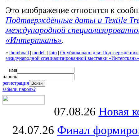
Это изображение относится к соо
Подтверждённые даты и Textile Tre
международной специализированно
«Интерткань»
.
»
thumbnail
|
modeli
|
foto
|
Опубликовано для: Подтверждённые д
международной специализированной выставки «Интерткань»
имя
пароль
регистрация
забыли пароль?
07.08.26
Новая к
24.07.26
Финал формиро