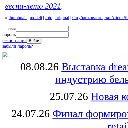
весна-лето 2021
.
»
thumbnail
|
modeli
|
foto
|
original
|
Опубликовано для: Artem S
имя
пароль
регистрация
забыли пароль?
08.08.26
Выставка dre
индустрию бель
25.07.26
Новая к
24.07.26
Финал формиро
retai