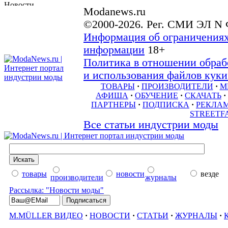
Modanews.ru
©2000-2026. Рег. СМИ ЭЛ N 
Информация об ограничениях
информации
18+
Политика в отношении обраб
и использования файлов куки 
ТОВАРЫ
·
ПРОИЗВОДИТЕЛИ
·
М
АФИША
·
ОБУЧЕНИЕ
·
СКАЧАТЬ
·
ПАРТНЕРЫ
·
ПОДПИСКА
·
РЕКЛА
STREETF
Все статьи индустрии моды
товары
новости
везде
производители
журналы
Рассылка: "Новости моды"
M.MÜLLER ВИДЕО
·
НОВОСТИ
·
СТАТЬИ
·
ЖУРНАЛЫ
·