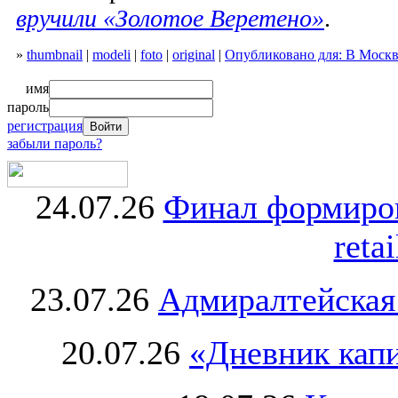
вручили «Золотое Веретено»
.
»
thumbnail
|
modeli
|
foto
|
original
|
Опубликовано для: В Москв
имя
пароль
регистрация
забыли пароль?
24.07.26
Финал формиро
retai
23.07.26
Адмиралтейская
20.07.26
«Дневник капи