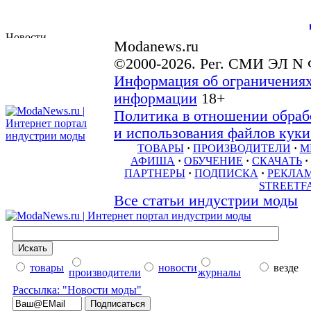
Modanews.ru
©2000-2026. Рег. СМИ ЭЛ N 
Информация об ограничениях
информации
18+
Политика в отношении обраб
и использования файлов куки 
ТОВАРЫ
·
ПРОИЗВОДИТЕЛИ
·
М
АФИША
·
ОБУЧЕНИЕ
·
СКАЧАТЬ
·
ПАРТНЕРЫ
·
ПОДПИСКА
·
РЕКЛА
STREETF
Все статьи индустрии моды
товары
новости
везде
производители
журналы
Рассылка: "Новости моды"