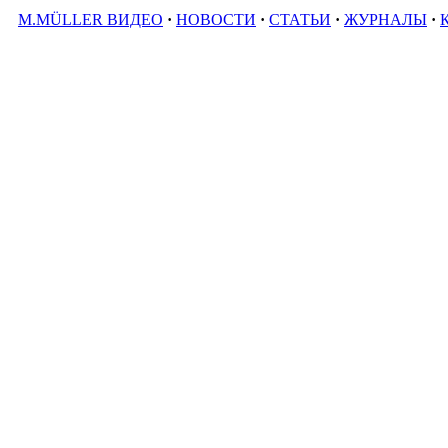
M.MÜLLER ВИДЕО
·
НОВОСТИ
·
СТАТЬИ
·
ЖУРНАЛЫ
·