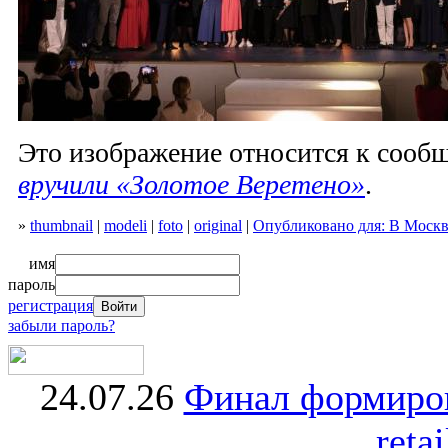
Это изображение относится к соо
вручили «Золотое Веретено»
.
»
thumbnail
|
modeli
|
foto
|
original
|
Опубликовано для: В Москв
имя
пароль
регистрация
забыли пароль?
24.07.26
Финал формиро
retai