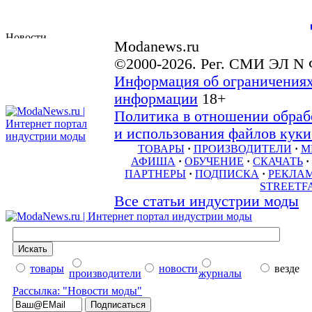
Modanews.ru
©2000-2026. Рег. СМИ ЭЛ N 
Информация об ограничениях
информации
18+
Политика в отношении обраб
и использования файлов куки 
ТОВАРЫ
·
ПРОИЗВОДИТЕЛИ
·
М
АФИША
·
ОБУЧЕНИЕ
·
СКАЧАТЬ
·
ПАРТНЕРЫ
·
ПОДПИСКА
·
РЕКЛА
STREETF
Все статьи индустрии моды
товары
новости
везде
производители
журналы
Рассылка: "Новости моды"