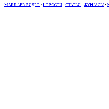
M.MÜLLER ВИДЕО
·
НОВОСТИ
·
СТАТЬИ
·
ЖУРНАЛЫ
·