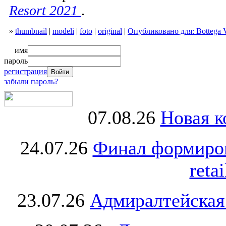
Resort 2021
.
»
thumbnail
|
modeli
|
foto
|
original
|
Опубликовано для: Bottega V
имя
пароль
регистрация
забыли пароль?
07.08.26
Новая к
24.07.26
Финал формиро
retai
23.07.26
Адмиралтейская