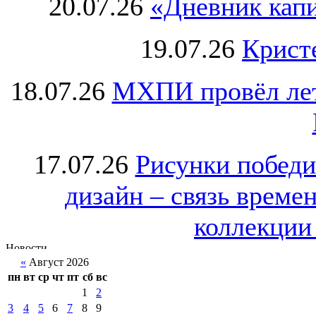
20.07.26
«Дневник капи
19.07.26
Крист
18.07.26
МХПИ провёл лет
17.07.26
Рисунки победи
дизайн – связь врем
коллекции 
«
Август 2026
пн
вт
ср
чт
пт
сб
вс
1
2
3
4
5
6
7
8
9