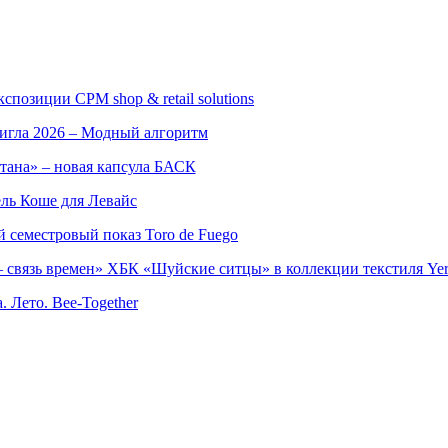
позиции CPM shop & retail solutions
игла 2026 – Модный алгоритм
тана» – новая капсула БАСК
ль Коше для Левайс
семестровый показ Toro de Fuego
 связь времен» ХБК «Шуйские ситцы» в коллекции текстиля Yer
. Лето. Bee-Together