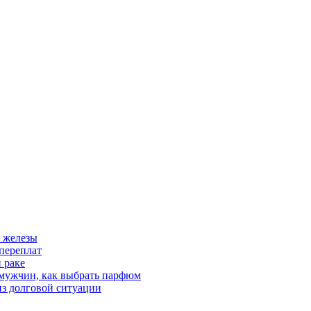
 железы
переплат
 раке
 мужчин, как выбрать парфюм
из долговой ситуации