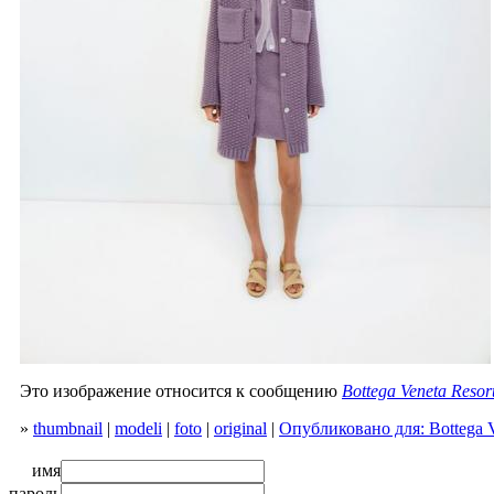
Это изображение относится к сообщению
Bottega Veneta Reso
»
thumbnail
|
modeli
|
foto
|
original
|
Опубликовано для: Bottega V
имя
пароль