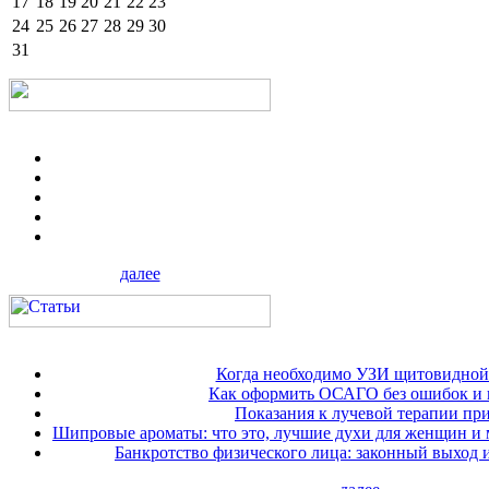
17
18
19
20
21
22
23
24
25
26
27
28
29
30
31
далее
Когда необходимо УЗИ щитовидной
Как оформить ОСАГО без ошибок и 
Показания к лучевой терапии при
Шипровые ароматы: что это, лучшие духи для женщин и
Банкротство физического лица: законный выход 