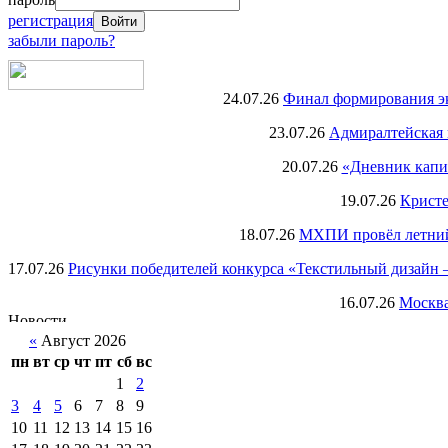
регистрация
забыли пароль?
24.07.26
Финал формирования экс
23.07.26
Адмиралтейская 
20.07.26
«Дневник капи
19.07.26
Кристе
18.07.26
МХПИ провёл летний 
17.07.26
Рисунки победителей конкурса «Текстильный дизайн –
16.07.26
Москва
«
Август 2026
пн
вт
ср
чт
пт
сб
вс
1
2
3
4
5
6
7
8
9
10
11
12
13
14
15
16