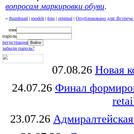
вопросам маркировки обуви
.
»
thumbnail
|
modeli
|
foto
|
original
|
Опубликовано для: Встреча
имя
пароль
регистрация
забыли пароль?
07.08.26
Новая к
24.07.26
Финал формиро
retai
23.07.26
Адмиралтейская