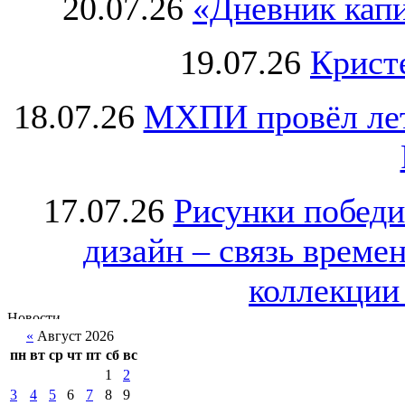
20.07.26
«Дневник капи
19.07.26
Крист
18.07.26
МХПИ провёл лет
17.07.26
Рисунки победи
дизайн – связь врем
коллекции 
«
Август 2026
пн
вт
ср
чт
пт
сб
вс
1
2
3
4
5
6
7
8
9